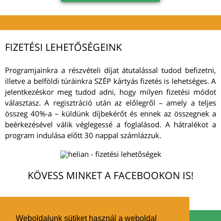
FIZETÉSI LEHETŐSÉGEINK
Programjainkra a részvételi díjat átutalással tudod befizetni,
illetve a belföldi túráinkra SZÉP kártyás fizetés is lehetséges. A
jelentkezéskor meg tudod adni, hogy milyen fizetési módot
választasz. A regisztráció után az előlegről – amely a teljes
összeg 40%-a – küldünk díjbekérőt és ennek az összegnek a
beérkezésével válik véglegessé a foglalásod. A hátralékot a
program indulása előtt 30 nappal számlázzuk.
KÖVESS MINKET A FACEBOOKON IS!
Weboldalunk sütiket használ a weboldal
Kezdőlap
Részvételi feltételek