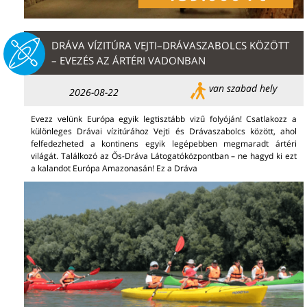
DRÁVA VÍZITÚRA VEJTI–DRÁVASZABOLCS KÖZÖTT
– EVEZÉS AZ ÁRTÉRI VADONBAN
van szabad hely
2026-08-22
Evezz velünk Európa egyik legtisztább vizű folyóján! Csatlakozz a
különleges Drávai vízitúrához Vejti és Drávaszabolcs között, ahol
felfedezheted a kontinens egyik legépebben megmaradt ártéri
világát. Találkozó az Ős-Dráva Látogatóközpontban – ne hagyd ki ezt
a kalandot Európa Amazonasán! Ez a Dráva