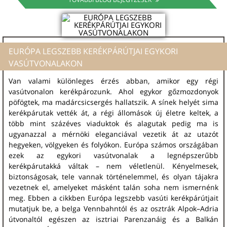
EURÓPA LEGSZEBB KERÉKPÁRÚTJAI EGYKORI
VASÚTVONALAKON
Van valami különleges érzés abban, amikor egy régi
vasútvonalon kerékpározunk. Ahol egykor gőzmozdonyok
pöfögtek, ma madárcsicsergés hallatszik. A sínek helyét sima
kerékpárutak vették át, a régi állomások új életre keltek, a
több mint százéves viaduktok és alagutak pedig ma is
ugyanazzal a mérnöki eleganciával vezetik át az utazót
hegyeken, völgyeken és folyókon. Európa számos országában
ezek az egykori vasútvonalak a legnépszerűbb
kerékpárutakká váltak – nem véletlenül. Kényelmesek,
biztonságosak, tele vannak történelemmel, és olyan tájakra
vezetnek el, amelyeket másként talán soha nem ismernénk
meg. Ebben a cikkben Európa legszebb vasúti kerékpárútjait
mutatjuk be, a belga Vennbahntól és az osztrák Alpok–Adria
útvonaltól egészen az isztriai Parenzanáig és a Balkán