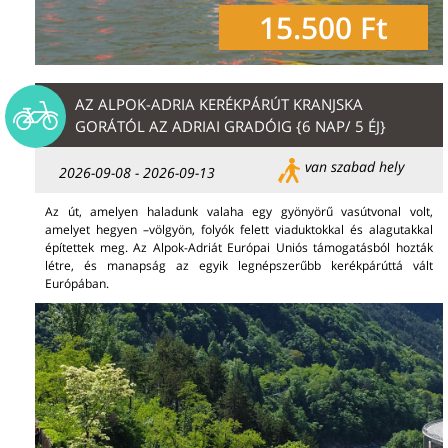
15.500 Ft
AZ ALPOK-ADRIA KERÉKPÁRÚT KRANJSKA
GORÁTÓL AZ ADRIAI GRADÓIG {6 NAP/ 5 ÉJ}
van szabad hely
2026-09-08 - 2026-09-13
Az út, amelyen haladunk valaha egy gyönyörű vasútvonal volt,
amelyet hegyen –völgyön, folyók felett viaduktokkal és alagutakkal
építettek meg. Az Alpok-Adriát Európai Uniós támogatásból hozták
létre, és manapság az egyik legnépszerűbb kerékpárúttá vált
Európában.