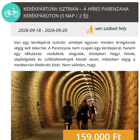
KERÉKPÁRTÚRA ISZTRIÁN – A HÍRES PARENZANA
KERÉKPÁRÚTON (3 NAP / 2 ÉJ)
van szabad hely
2026-09-18 - 2026-09-20
Van egy kerékpárút Isztrián, amelyet egyszer minden bringásnak
végig kell tekernie. A Parenzana nem csupán egy kerékpárút, hanem
egy időutazás: viaduktok, alagutak, középkori hegyi falvak,
olajfaligetek és szőlőültetvények között vezet, miközben végig a
mediterrán életérzés kísér. Nem véletlen, hogy
159.000 Ft