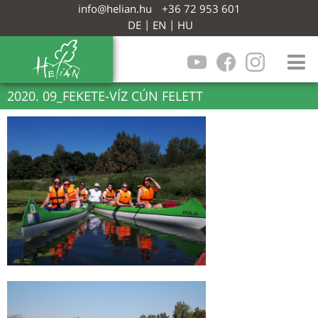
info@helian.hu
+36 72 953 601
|
|
DE
EN
HU
2020. 09_FEKETE-VÍZ CÚN FELETT